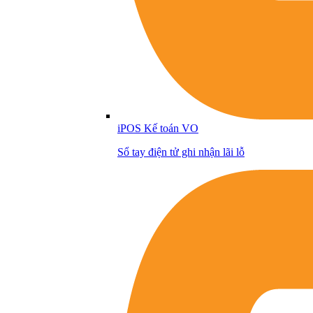
iPOS Kế toán VO
Sổ tay điện tử ghi nhận lãi lỗ