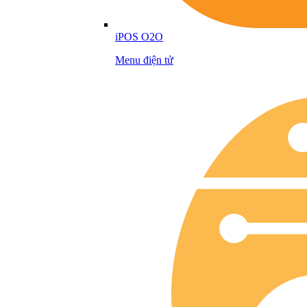
iPOS O2O
Menu điện tử