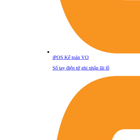
iPOS Kế toán VO
Sổ tay điện tử ghi nhận lãi lỗ