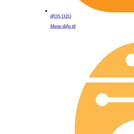
iPOS O2O
Menu điện tử