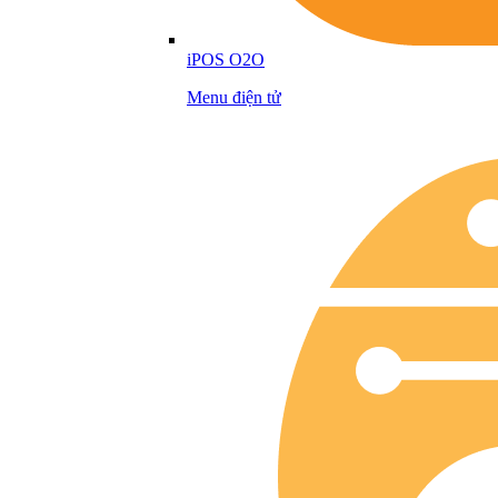
iPOS O2O
Menu điện tử