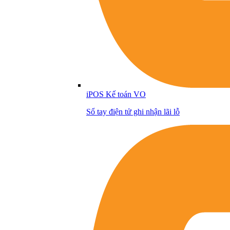
iPOS Kế toán VO
Sổ tay điện tử ghi nhận lãi lỗ