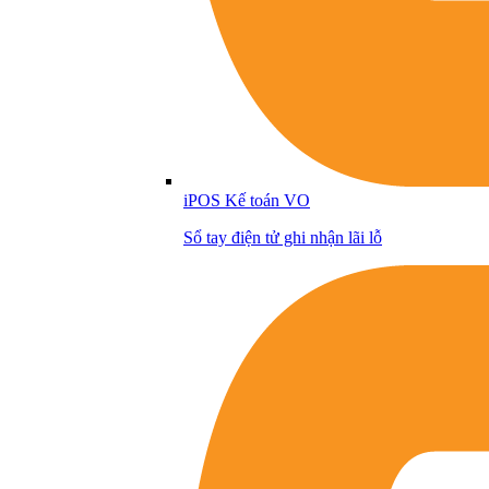
iPOS Kế toán VO
Sổ tay điện tử ghi nhận lãi lỗ