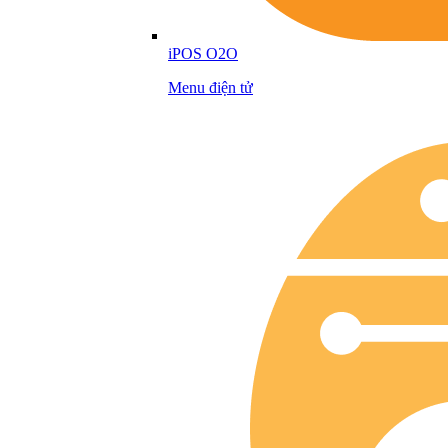
iPOS O2O
Menu điện tử