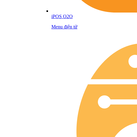
iPOS O2O
Menu điện tử