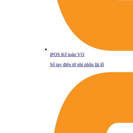
iPOS Kế toán VO
Sổ tay điện tử ghi nhận lãi lỗ