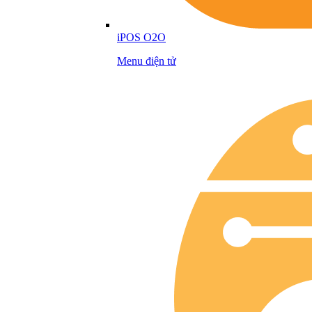
iPOS O2O
Menu điện tử