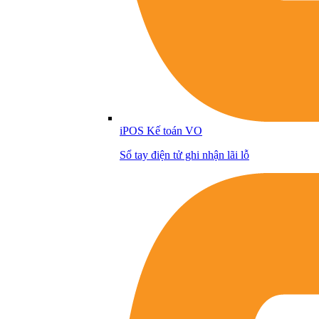
iPOS Kế toán VO
Sổ tay điện tử ghi nhận lãi lỗ