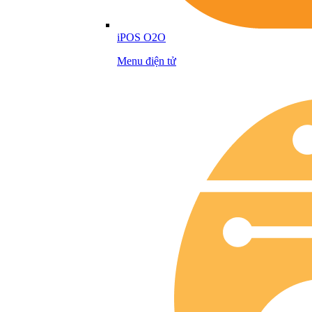
iPOS O2O
Menu điện tử