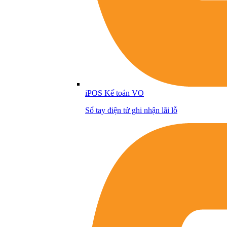
iPOS Kế toán VO
Sổ tay điện tử ghi nhận lãi lỗ