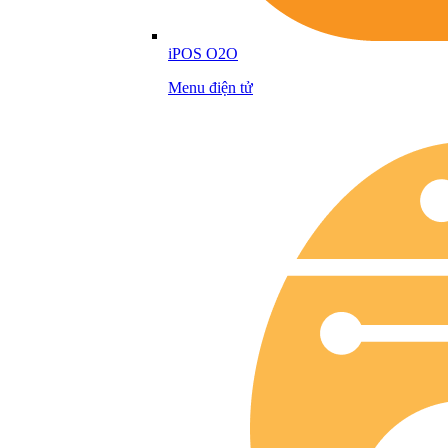
iPOS O2O
Menu điện tử