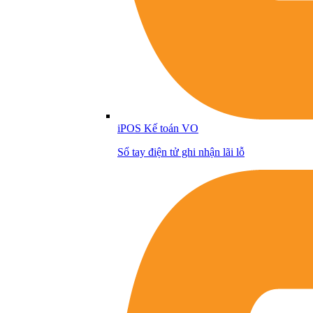
iPOS Kế toán VO
Sổ tay điện tử ghi nhận lãi lỗ