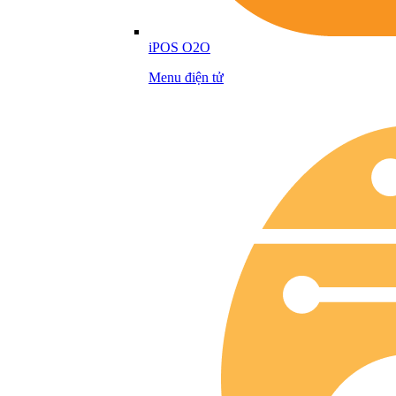
iPOS O2O
Menu điện tử