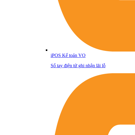
iPOS Kế toán VO
Sổ tay điện tử ghi nhận lãi lỗ