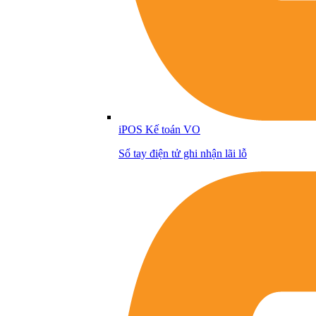
iPOS Kế toán VO
Sổ tay điện tử ghi nhận lãi lỗ