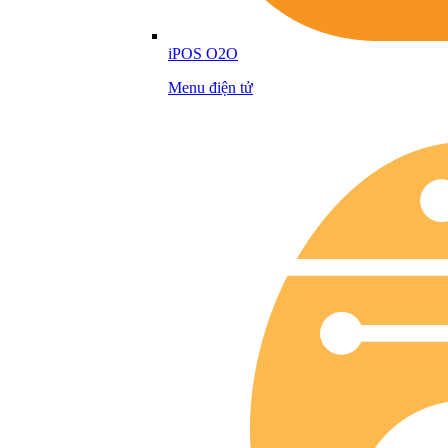
iPOS O2O
Menu điện tử