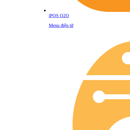
iPOS O2O
Menu điện tử