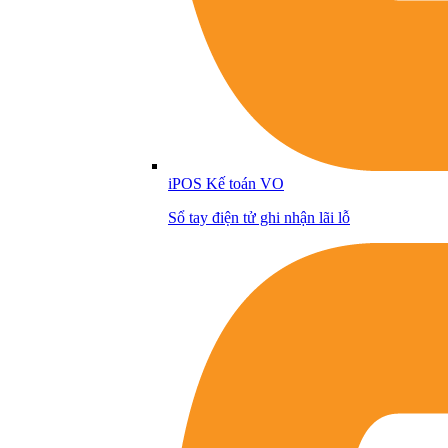
iPOS Kế toán VO
Sổ tay điện tử ghi nhận lãi lỗ