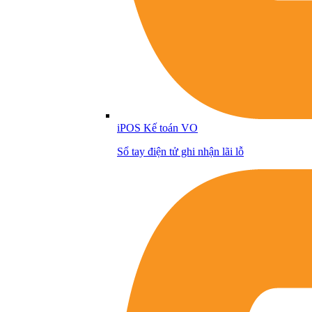
iPOS Kế toán VO
Sổ tay điện tử ghi nhận lãi lỗ