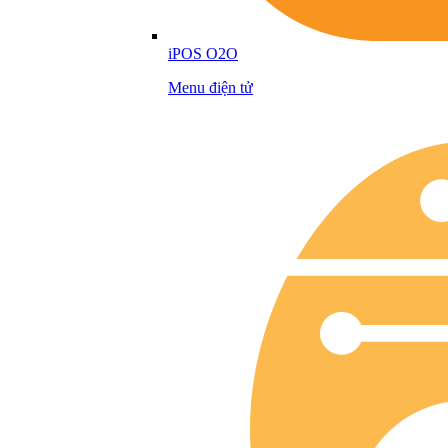
iPOS O2O
Menu điện tử