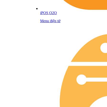
iPOS O2O
Menu điện tử