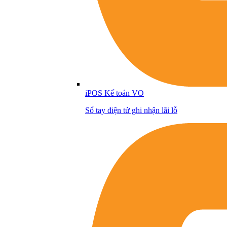
iPOS Kế toán VO
Sổ tay điện tử ghi nhận lãi lỗ