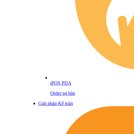
iPOS PDA
Order tại bàn
Giải pháp Kế toán