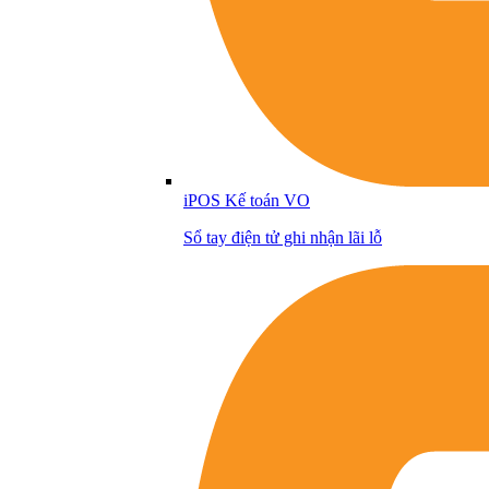
iPOS Kế toán VO
Sổ tay điện tử ghi nhận lãi lỗ