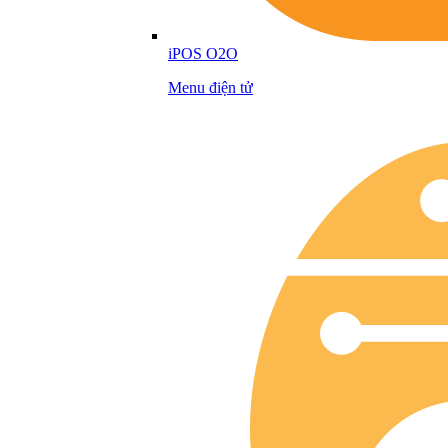
iPOS O2O
Menu điện tử