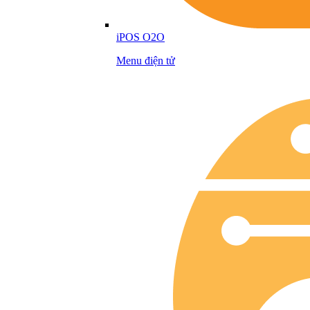
iPOS O2O
Menu điện tử