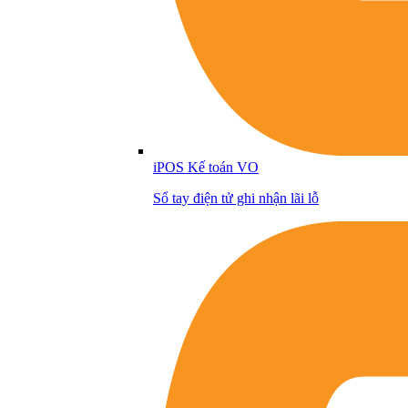
iPOS Kế toán VO
Sổ tay điện tử ghi nhận lãi lỗ