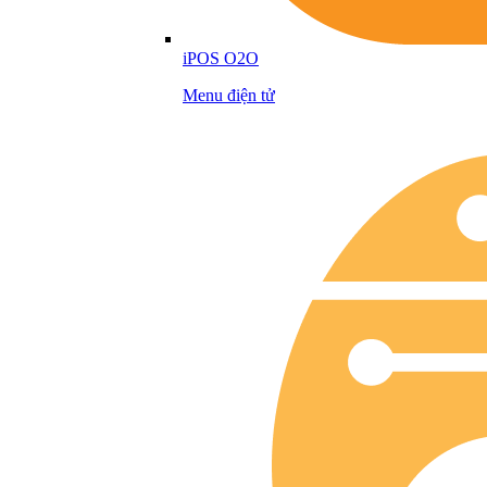
iPOS O2O
Menu điện tử