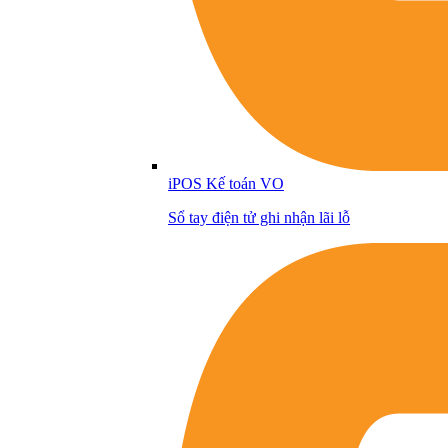
iPOS Kế toán VO
Sổ tay điện tử ghi nhận lãi lỗ