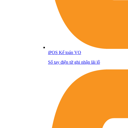
iPOS Kế toán VO
Sổ tay điện tử ghi nhận lãi lỗ