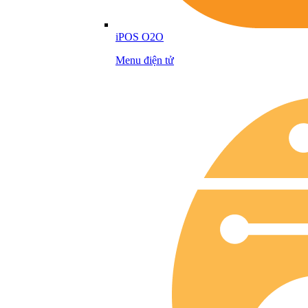
iPOS O2O
Menu điện tử