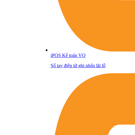
iPOS Kế toán VO
Sổ tay điện tử ghi nhận lãi lỗ