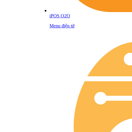
iPOS O2O
Menu điện tử