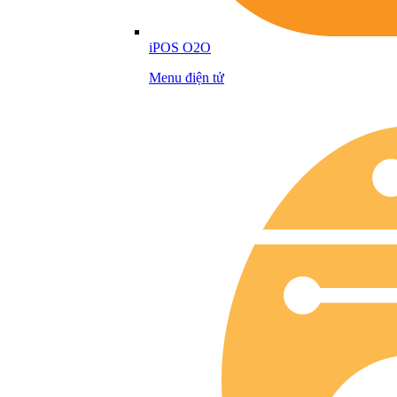
iPOS O2O
Menu điện tử