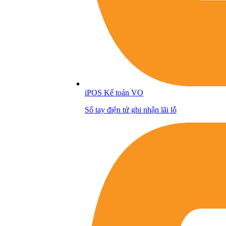
iPOS Kế toán VO
Sổ tay điện tử ghi nhận lãi lỗ