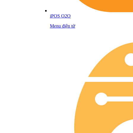
iPOS O2O
Menu điện tử