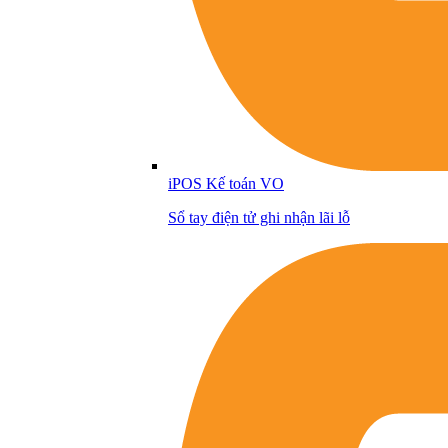
iPOS Kế toán VO
Sổ tay điện tử ghi nhận lãi lỗ