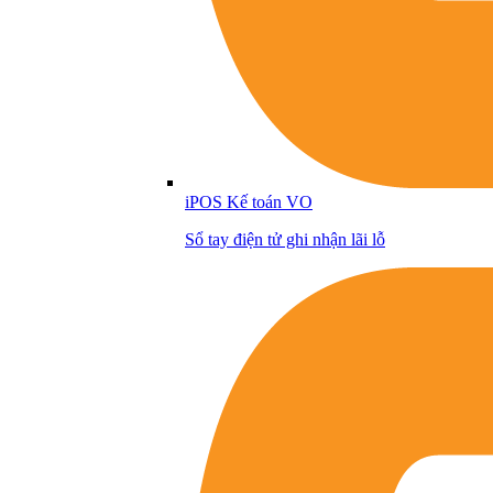
iPOS Kế toán VO
Sổ tay điện tử ghi nhận lãi lỗ