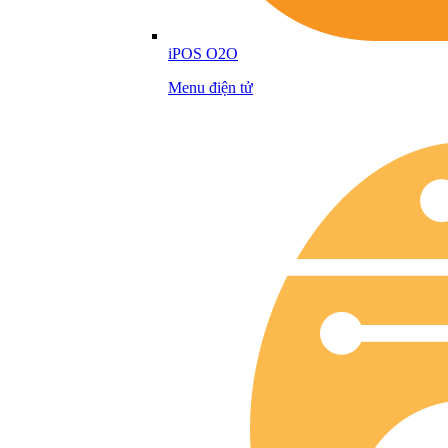
iPOS O2O
Menu điện tử