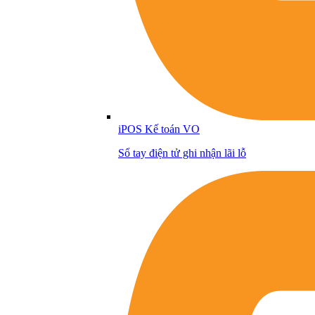
iPOS Kế toán VO
Sổ tay điện tử ghi nhận lãi lỗ