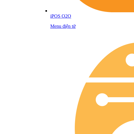
iPOS O2O
Menu điện tử