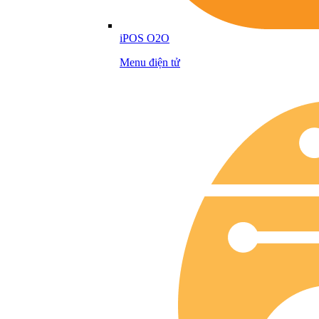
iPOS O2O
Menu điện tử