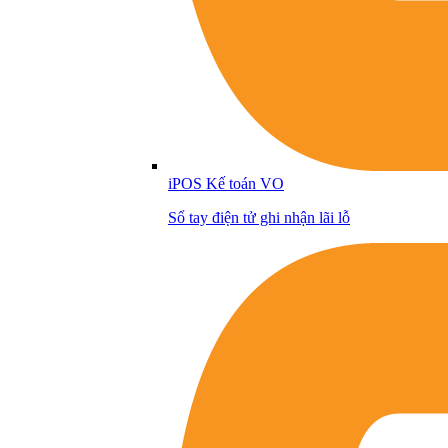
iPOS Kế toán VO
Sổ tay điện tử ghi nhận lãi lỗ