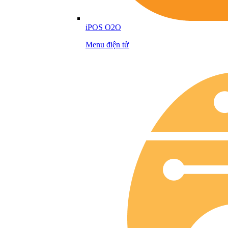
iPOS O2O
Menu điện tử