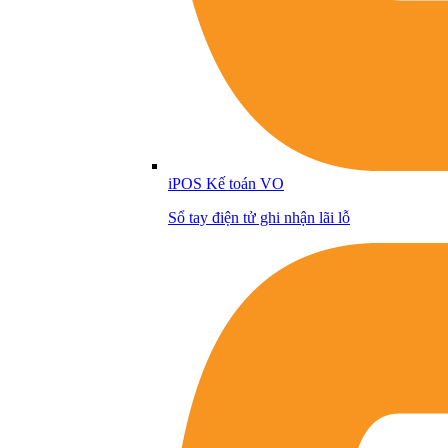
iPOS Kế toán VO
Sổ tay điện tử ghi nhận lãi lỗ