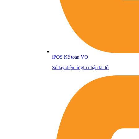
iPOS Kế toán VO
Sổ tay điện tử ghi nhận lãi lỗ