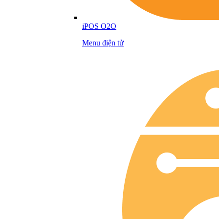
iPOS O2O
Menu điện tử