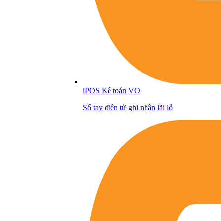
iPOS Kế toán VO
Sổ tay điện tử ghi nhận lãi lỗ