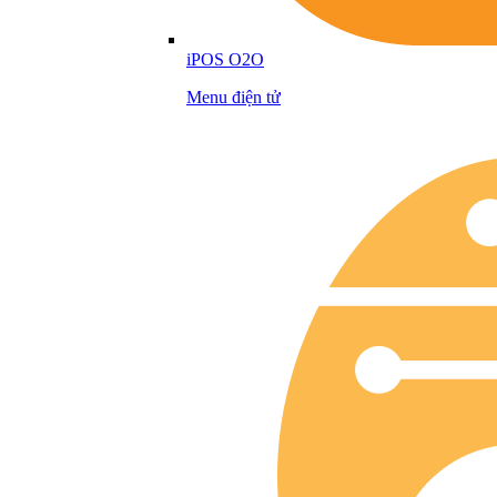
iPOS O2O
Menu điện tử