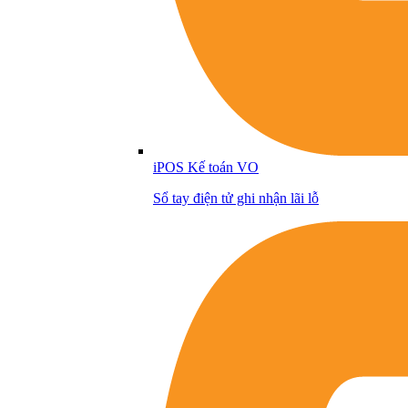
iPOS Kế toán VO
Sổ tay điện tử ghi nhận lãi lỗ