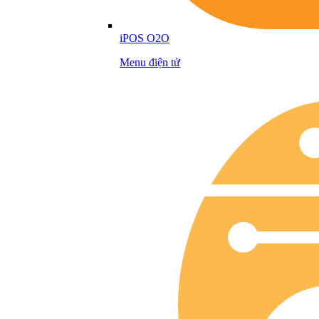
iPOS O2O
Menu điện tử