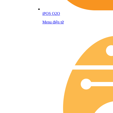
iPOS O2O
Menu điện tử