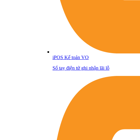
iPOS Kế toán VO
Sổ tay điện tử ghi nhận lãi lỗ