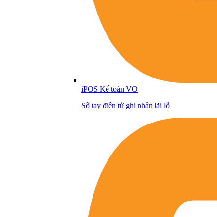
iPOS Kế toán VO
Sổ tay điện tử ghi nhận lãi lỗ