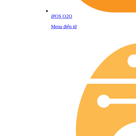
iPOS O2O
Menu điện tử