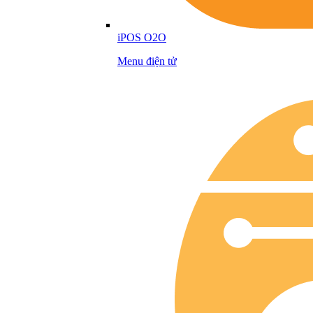
iPOS O2O
Menu điện tử