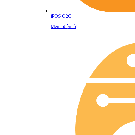
iPOS O2O
Menu điện tử