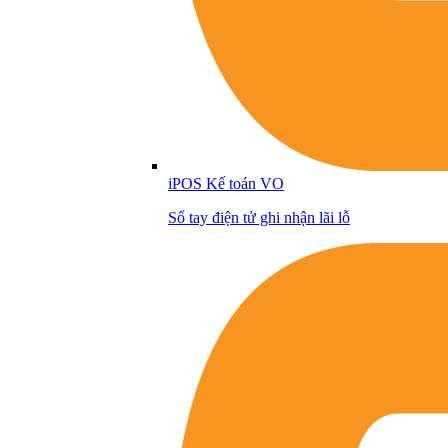
iPOS Kế toán VO
Sổ tay điện tử ghi nhận lãi lỗ