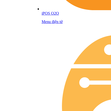
iPOS O2O
Menu điện tử