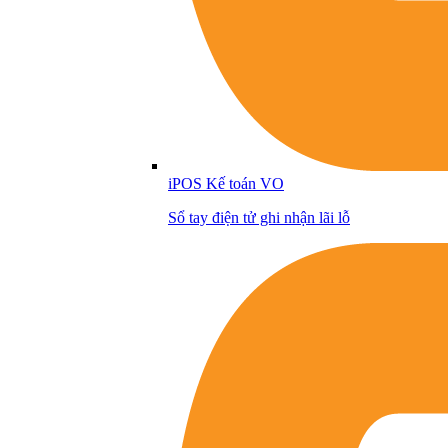
iPOS Kế toán VO
Sổ tay điện tử ghi nhận lãi lỗ