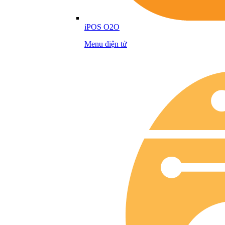
iPOS O2O
Menu điện tử