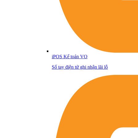
iPOS Kế toán VO
Sổ tay điện tử ghi nhận lãi lỗ