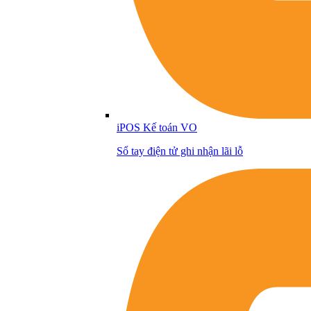
iPOS Kế toán VO
Sổ tay điện tử ghi nhận lãi lỗ