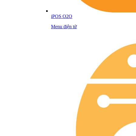
iPOS O2O
Menu điện tử