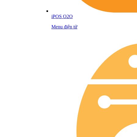
iPOS O2O
Menu điện tử