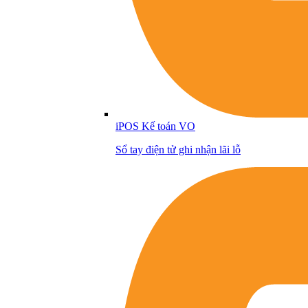
iPOS Kế toán VO
Sổ tay điện tử ghi nhận lãi lỗ