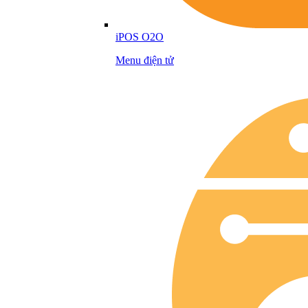
iPOS O2O
Menu điện tử