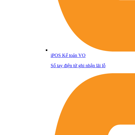
iPOS Kế toán VO
Sổ tay điện tử ghi nhận lãi lỗ