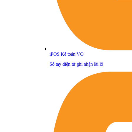
iPOS Kế toán VO
Sổ tay điện tử ghi nhận lãi lỗ