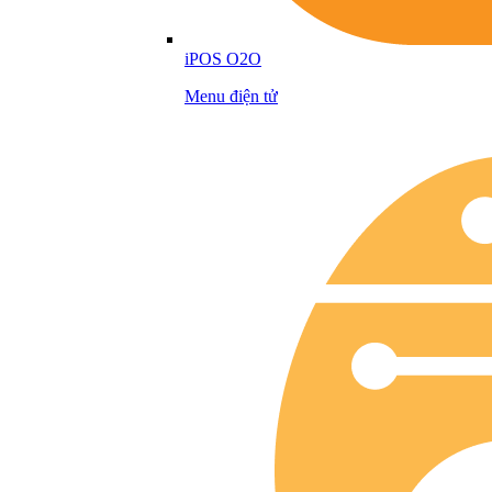
iPOS O2O
Menu điện tử