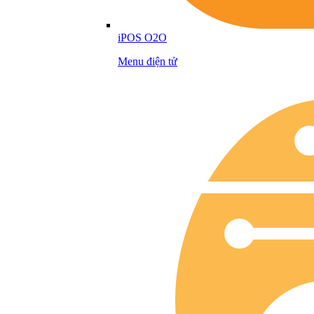
iPOS O2O
Menu điện tử