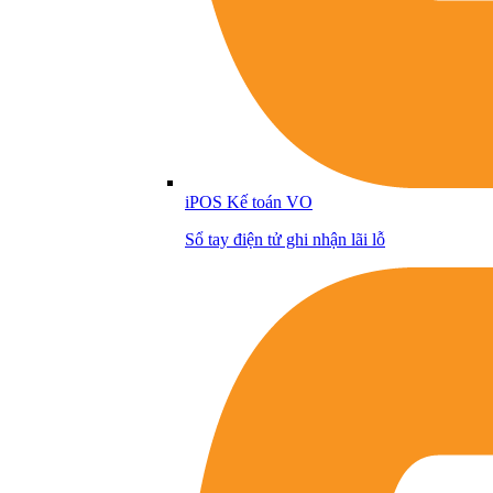
iPOS Kế toán VO
Sổ tay điện tử ghi nhận lãi lỗ