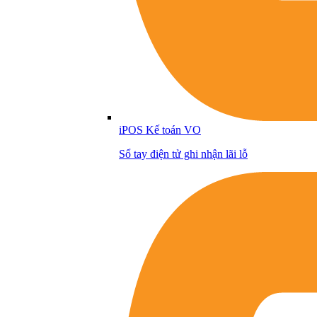
iPOS Kế toán VO
Sổ tay điện tử ghi nhận lãi lỗ