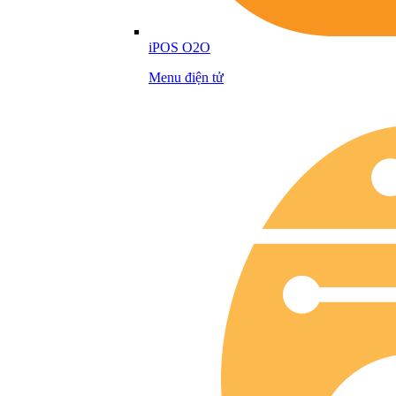
iPOS O2O
Menu điện tử