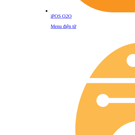
iPOS O2O
Menu điện tử