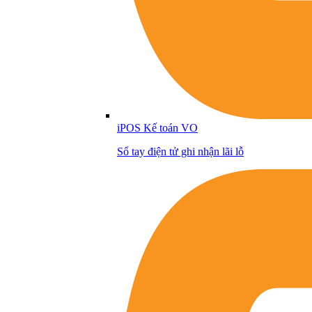
iPOS Kế toán VO
Sổ tay điện tử ghi nhận lãi lỗ