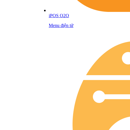
iPOS O2O
Menu điện tử