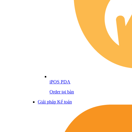
iPOS PDA
Order tại bàn
Giải pháp Kế toán