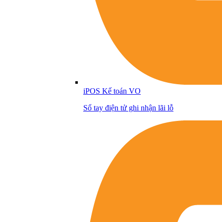
iPOS Kế toán VO
Sổ tay điện tử ghi nhận lãi lỗ