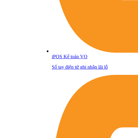
iPOS Kế toán VO
Sổ tay điện tử ghi nhận lãi lỗ