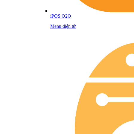
iPOS O2O
Menu điện tử