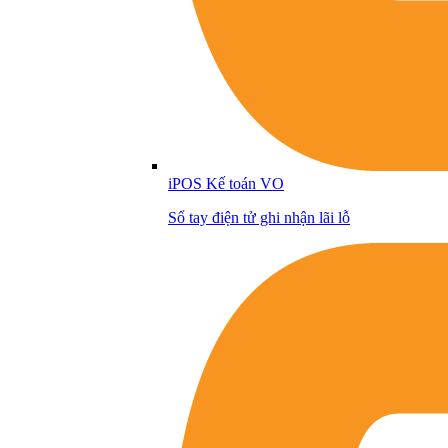
iPOS Kế toán VO
Sổ tay điện tử ghi nhận lãi lỗ