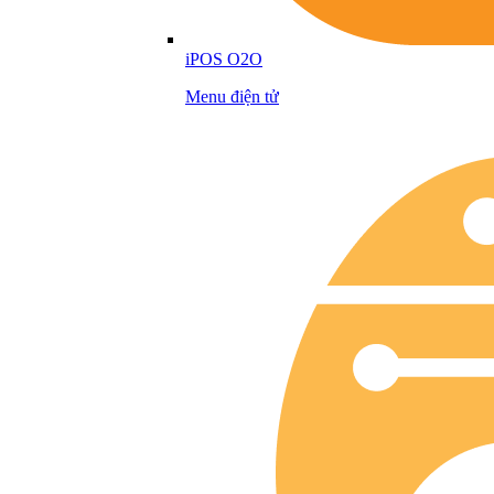
iPOS O2O
Menu điện tử