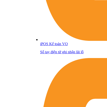
iPOS Kế toán VO
Sổ tay điện tử ghi nhận lãi lỗ