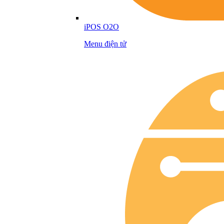
iPOS O2O
Menu điện tử