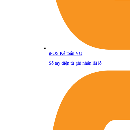
iPOS Kế toán VO
Sổ tay điện tử ghi nhận lãi lỗ