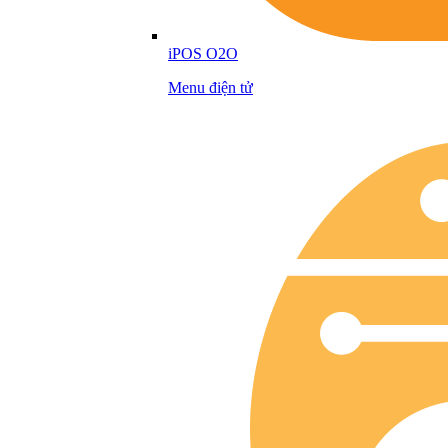
iPOS O2O
Menu điện tử