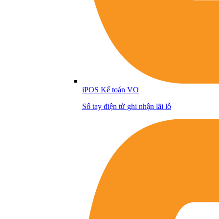
iPOS Kế toán VO
Sổ tay điện tử ghi nhận lãi lỗ