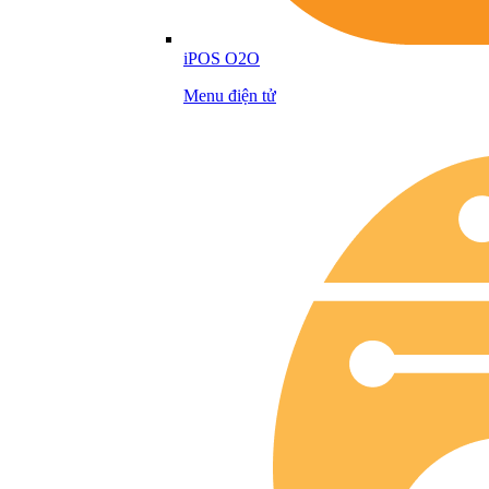
iPOS O2O
Menu điện tử