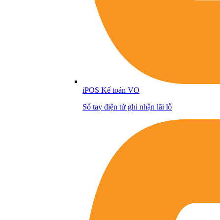
iPOS Kế toán VO
Sổ tay điện tử ghi nhận lãi lỗ