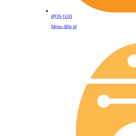
iPOS O2O
Menu điện tử