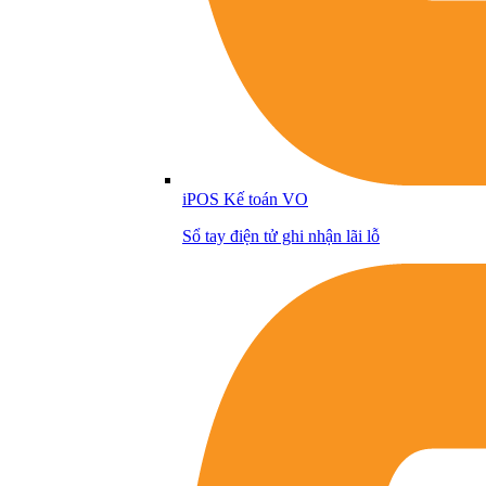
iPOS Kế toán VO
Sổ tay điện tử ghi nhận lãi lỗ