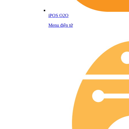
iPOS O2O
Menu điện tử