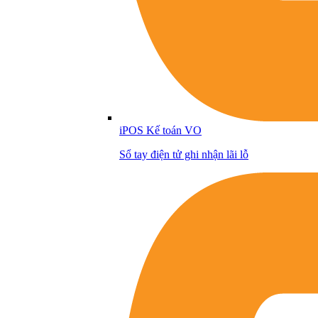
iPOS Kế toán VO
Sổ tay điện tử ghi nhận lãi lỗ