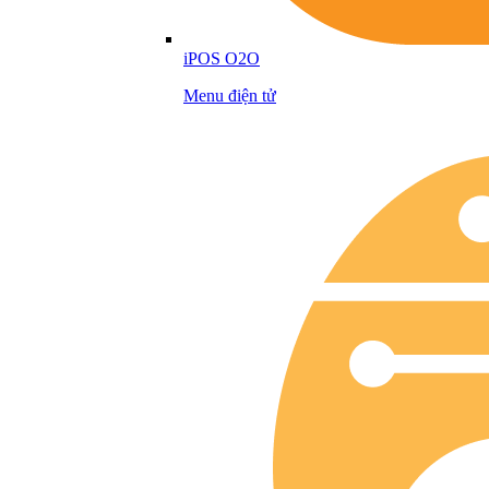
iPOS O2O
Menu điện tử