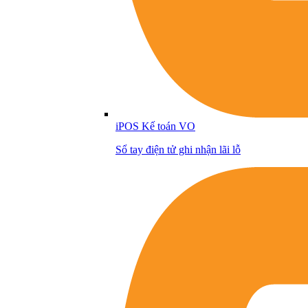
iPOS Kế toán VO
Sổ tay điện tử ghi nhận lãi lỗ