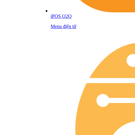
iPOS O2O
Menu điện tử